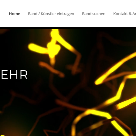
Home
Band / Künstler eintragen
Band suchen
Kontakt & A
EHR