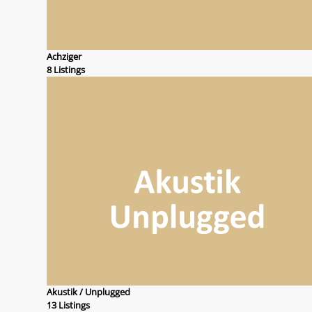
Achziger
8 Listings
Akustik / Unplugged
13 Listings