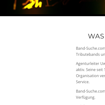
WAS
Band-Suche.com 
Tributebands un
Agenturleiter Uw
aktiv. Seine se
Organisation ve
Service.
Band-Suche.com b
Verfügung.