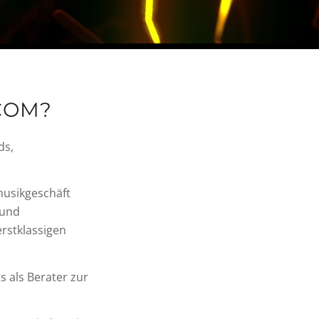
COM?
ds,
musikgeschäft
 und
rstklassigen
 als Berater zur