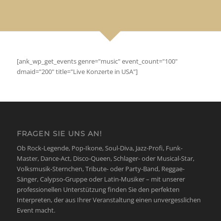
[ank_wp_get_events genre="music" event_count="100"
dmaid="200" title="Live Konzerte in USA"]
FRAGEN SIE UNS AN!
Ob Rock-Legende, Pop-Ikone, Soul-Diva, Jazz-Profi, Funk-
Master, Dance-Act, Disco-Queen, Schlager- oder Musical-Star,
Volksmusik-Sternchen, Tribute- oder Party-Band, Reggae-
Sänger, Calypso-Gruppe oder Latin-Musiker – mit unserer
professionellen Unterstützung finden Sie den perfekten
Interpreten, der aus Ihrer Veranstaltung einen unvergesslichen
Event macht.