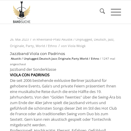
/
26. Mai 2023
in
Rheinland-Pfalz
Akustik / Unplugged
,
Deutsch
,
Jazz
,
/
Originale
,
Party
,
World / Ethno
von
Viola Woigk
Jazzband Viola con Padrinos
Akustik / Unplugged
,
Deutsch
,
Jazz
,
Originale
,
Party
,
World / Ethno
/ 1247 mal
angeschaut
Jazzband der Sonderklasse
VIOLA CON PADRINOS
Die seit 2006 bestehende exklusive Berliner Jazzband für
gehobene Events, Gala's und private Feiern präsentiert Ihnen
eine musikalische Reise durch die erste Hälfte des 19.
Jahrhunderts. Von den "Golden Twenties" über die Swing-Ära bis
zum Ende der 40er Jahre spielt die Jazzband virtuos und
gefühlvoll die schönsten Songs dieser Zeit im Stil des Hot Club
de France oder als traditionellen Swing vom Duo bis zum
Sextett. Gern kann rein akustisch gespielt oder Tontechnik
mitgebracht werden.
Professionell. Hochkarätig. Elegant. Erfahren. Gefühlvoll.