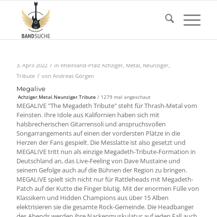
/
3. April 2022
in
Rheinland-Pfalz
Achziger
,
Metal
,
Neunziger
,
/
Tribute
von
Andreas Görgen
Megalive
Achziger
,
Metal
,
Neunziger
,
Tribute
/ 1279 mal angeschaut
MEGALIVE "The Megadeth Tribute" steht für Thrash-Metal vom
Feinsten. Ihre Idole aus Kalifornien haben sich mit
halsbrecherischen Gitarrensoli und anspruchsvollen
Songarrangements auf einen der vordersten Plätze in die
Herzen der Fans gespielt. Die Messlatte ist also gesetzt und
MEGALIVE tritt nun als einzige Megadeth-Tribute-Formation in
Deutschland an, das Live-Feeling von Dave Mustaine und
seinem Gefolge auch auf die Bühnen der Region zu bringen.
MEGALIVE spielt sich nicht nur für Rattleheads mit Megadeth-
Patch auf der Kutte die Finger blutig. Mit der enormen Fülle von
Klassikern und Hidden Champions aus über 15 Alben
elektrisieren sie die gesamte Rock-Gemeinde. Die Headbanger
des Abends werden ihre Nackenmuskulatur auf jeden Fall auch