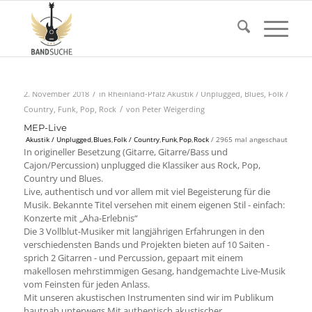
/
2. November 2018
in
Rheinland-Pfalz
Akustik / Unplugged
,
Blues
,
Folk /
/
Country
,
Funk
,
Pop
,
Rock
von
Peter Weigerding
MEP-Live
Akustik / Unplugged
,
Blues
,
Folk / Country
,
Funk
,
Pop
,
Rock
/ 2965 mal angeschaut
In origineller Besetzung (Gitarre, Gitarre/Bass und
Cajon/Percussion) unplugged die Klassiker aus Rock, Pop,
Country und Blues.
Live, authentisch und vor allem mit viel Begeisterung für die
Musik. Bekannte Titel versehen mit einem eigenen Stil - einfach:
Konzerte mit „Aha-Erlebnis“
Die 3 Vollblut-Musiker mit langjährigen Erfahrungen in den
verschiedensten Bands und Projekten bieten auf 10 Saiten -
sprich 2 Gitarren - und Percussion, gepaart mit einem
makellosen mehrstimmigen Gesang, handgemachte Live-Musik
vom Feinsten für jeden Anlass.
Mit unseren akustischen Instrumenten sind wir im Publikum
hautnah unterwegs.Mit authentisch akustischer