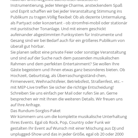
Instrumentierung, jeder Menge Charme, ansteckendem Spaß
und Esprit schaffen wir bei jeder Veranstaltung Stimmung ins
Publikum zu tragen.Völlig flexibel: Ob als dezente Untermalung,
als Partyact oder konzertant - ob stromfrei-mobil oder stationär
mit puristischer Tonanlage. Und mit einem geschickt
aufeinander abgestimmten Funksystem für Instrumente und
Gesang sind wir bei Bedarf auch für ein größeres Publikum von
überall gut hörbar.
Sie planen selbst eine private Feier oder sonstige Veranstaltung
und sind auf der Suche nach dem passenden musikalischen
Rahmen und dem perfekten Entertainment? Sie wollen Ihre
Gäste begeistern und Ihnen etwas ganz besonderes bieten. Ob
Hochzeit, Geburtstag, als Überraschungsständ-chen,
Firmenevent, Weihnachtsfeier, Betriebsfest, Straßenfest, etc. –
mit MEP-Live treffen Sie sicher die richtige Entscheidung!
Schreiben Sie uns einfach per Mail oder rufen Sie an. Gerne
besprechen wir mit Ihnen die weiteren Details. Wir freuen uns
auf Ihre Anfrage.
Das Rundum-Sorglos-Paket
Wir kümmern uns um die komplette musikalische Unterhaltung
Ihres Events. Egal ob Rock, Pop, Country oder Funk wir
gestalten Ihr Event auf Wunsch mit einer Mischung aus DJ und
unplugged-Show und das in jeder Größe, egal ob 20 oder 2000