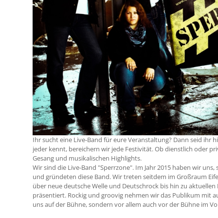
Ihr sucht eine Live-Band für eure Veranstaltung? Dann seid ihr h
jeder kennt, bereichern wir jede Festivität. Ob dienstlich oder
Gesang und musikalischen Highlights.
Wir sind die Live-Band "Sperrzone". Im Jahr 2015 haben wir un
und gründeten diese Band. Wir treten seitdem im Großraum Eifel 
über neue deutsche Welle und Deutschrock bis hin zu aktuellen 
präsentiert. Rockig und groovig nehmen wir das Publikum mit auf
uns auf der Bühne, sondern vor allem auch vor der Bühne im V