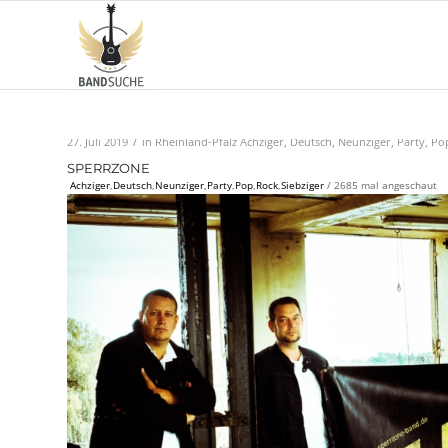
/
27. Juli 2019
in
Rheinland-Pfalz
Achziger
,
Deutsch
,
Neunziger
,
Party
,
Po
SPERRZONE
Achziger
,
Deutsch
,
Neunziger
,
Party
,
Pop
,
Rock
,
Siebziger
/ 2685 mal angeschaut