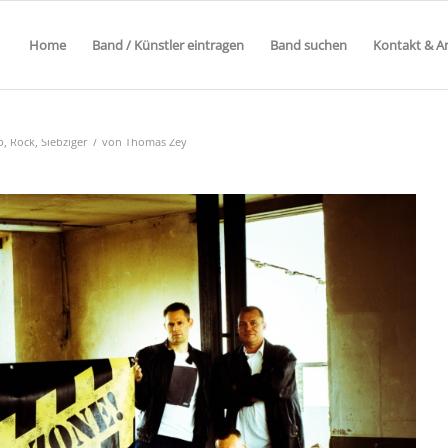
Home
Band / Künstler eintragen
Band suchen
Kontakt & A
/
p
,
Rock
,
Siebziger
von
Thomas Zey