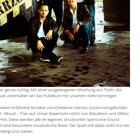
ier genau richtig. Mit einer ausgewogenen Mischung aus Titeln, die
 privat unterhalten wir das Publikum mit unserem mehrstimmigen
s, sieben erfahrene Musiker verschiedener Genres, zusammengefunden
- Mosel – Trier auf. Unser Repertoire reicht von Klassikern und Oldies
Hits. Diese werden alle im eigenen, druckvollen Sperrzone-Sound
 eine besondere musikalische Reise. Der Spaß soll dabei nicht nur bei
ordergrund stehen.