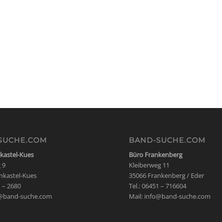
SUCHE.COM
BAND-SUCHE.COM
kastel-Kues
Büro Frankenberg
 9
Kleiberweg 11
nkastel-Kues
35066 Frankenberg / Eder
1 – 2680
Tel.: 06451 – 716604
@band-suche.com
Mail:
info@band-suche.com