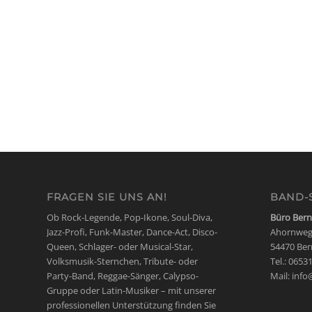
FRAGEN SIE UNS AN!
BAND-
Ob Rock-Legende, Pop-Ikone, Soul-Diva,
Büro Bern
Jazz-Profi, Funk-Master, Dance-Act, Disco-
Ahornweg
Queen, Schlager- oder Musical-Star,
54470 Ber
Volksmusik-Sternchen, Tribute- oder
Tel.: 0653
Party-Band, Reggae-Sänger, Calypso-
Mail:
info
Gruppe oder Latin-Musiker – mit unserer
professionellen Unterstützung finden Sie